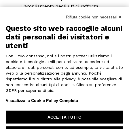
L’ampliamento degli uffici rafforza
inoltre la nostra presenza operativa
Rifiuta cookie non necessari ✕
negli Stati Uniti, favorendo una
Questo sito web raccoglie alcuni
gestione ancora più diretta, reattiva e
dati personali dei visitatori e
vicina alle esigenze dei partner e dei
utenti
brand internazionali che scelgono Las
Vegas come sede per sviluppare i
Con il tuo consenso, noi e i nostri partner utilizziamo i
propri progetti.
cookie e tecnologie simili per archiviare, accedere ed
elaborare i dati personali come, ad esempio, la visita al sito
web o la personalizzazione degli annunci. Poiché
rispettiamo il tuo diritto alla privacy, è possibile scegliere di
non consentire alcuni tipi di cookie. Clicca su preferenze
GDPR per saperne di più.
Visualizza la Cookie Policy Completa
ACCETTA TUTTO