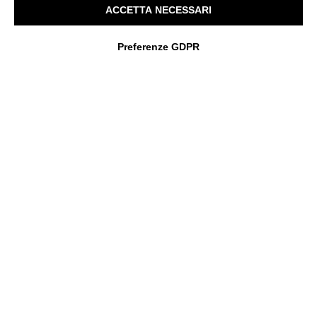
ACCETTA NECESSARI
Preferenze GDPR
Più Servizi, Più
Opportunità, Più
Valore
La nuova struttura rappresenta anche
una piattaforma strategica per
sostenere il nostro sviluppo
commerciale. Grazie a una maggiore
capacità operativa possiamo acquisire
nuovi progetti, consolidare le
collaborazioni con clienti e fornitori
locali e offrire un servizio sempre più