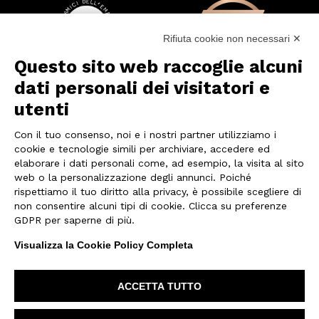
Rifiuta cookie non necessari ✕
Questo sito web raccoglie alcuni
dati personali dei visitatori e
utenti
Con il tuo consenso, noi e i nostri partner utilizziamo i
cookie e tecnologie simili per archiviare, accedere ed
CONTATTACI
elaborare i dati personali come, ad esempio, la visita al sito
web o la personalizzazione degli annunci. Poiché
rispettiamo il tuo diritto alla privacy, è possibile scegliere di
non consentire alcuni tipi di cookie. Clicca su preferenze
Privacy Policy
-
Cookie Policy
GDPR per saperne di più.
A&M s.r.l.: Via Carnot 1, 42124 Reggio Emilia (RE)
Visualizza la Cookie Policy Completa
Italy
Partita IVA. IT02871660359 | REA RE-320788
ACCETTA TUTTO
Modifica Preferenze GDPR