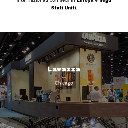
internazionali con sedi in
Europa
e
negli
Stati Uniti
.
Lavazza
Chicago