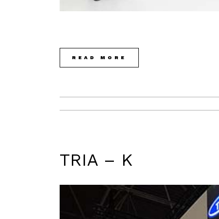
READ MORE
TRIA – K