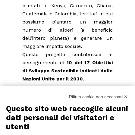
piantati in Kenya, Camerun, Ghana,
Guatemala e Colombia, territori in cui
possiamo piantare un maggior
numero di alberi (a beneficio
dell’intero pianeta) e generare un
maggiore impatto sociale.
Questo progetto contribuisce al
perseguimento di
10 dei 17 Obiettivi
di Sviluppo Sostenibile indicati dalle
Nazioni Unite per il 2030
.
Sconfiggere la povertà
Rifiuta cookie non necessari ✕
I contadini possono moltiplicare i
Questo sito web raccoglie alcuni
momenti di raccolta e le opportunità
dati personali dei visitatori e
di reddito.
utenti