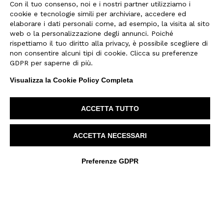
Sconfiggere la fame
Con il tuo consenso, noi e i nostri partner utilizziamo i
Gli alberi migliorano la produttività
cookie e tecnologie simili per archiviare, accedere ed
elaborare i dati personali come, ad esempio, la visita al sito
delle colture preesistenti e i loro frutti
web o la personalizzazione degli annunci. Poiché
arricchiscono la dieta dei contadini.
rispettiamo il tuo diritto alla privacy, è possibile scegliere di
non consentire alcuni tipi di cookie. Clicca su preferenze
GDPR per saperne di più.
Istruzione di qualità
I contadini imparano a costruire un
Visualizza la Cookie Policy Completa
vivaio, praticare gli innesti e gestire il
patrimonio forestale in modo
ACCETTA TUTTO
sostenibile.
ACCETTA NECESSARI
Parità di genere
Le donne acquisiscono competenze e
Preferenze GDPR
responsabilità, guadagnando
un’opportunità di indipendenza
economica.