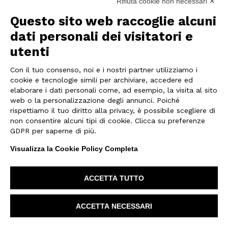
Rifiuta cookie non necessari ✕
Questo sito web raccoglie alcuni
dati personali dei visitatori e
utenti
Con il tuo consenso, noi e i nostri partner utilizziamo i
cookie e tecnologie simili per archiviare, accedere ed
elaborare i dati personali come, ad esempio, la visita al sito
web o la personalizzazione degli annunci. Poiché
rispettiamo il tuo diritto alla privacy, è possibile scegliere di
non consentire alcuni tipi di cookie. Clicca su preferenze
GDPR per saperne di più.
Visualizza la Cookie Policy Completa
REALIZZAZIONE
Lo stand è stato progettato per favorire
ACCETTA TUTTO
accoglienza, visibilità e relazione.
La grande struttura sospesa perimetrale, con
loghi ad alta riconoscibilità, definisce lo spazio
ACCETTA NECESSARI
e rende il brand visibile da più punti del